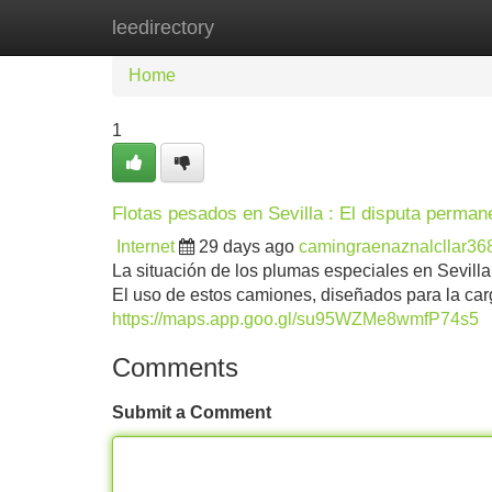
leedirectory
Home
New Site Listings
Add Site
Home
1
Flotas pesados en Sevilla : El disputa perma
Internet
29 days ago
camingraenaznalcllar36
La situación de los plumas especiales en Sevill
El uso de estos camiones, diseñados para la ca
https://maps.app.goo.gl/su95WZMe8wmfP74s5
Comments
Submit a Comment