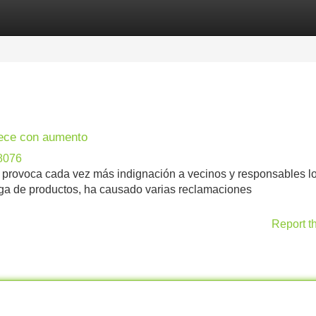
Categories
Register
Login
nece con aumento
8076
a provoca cada vez más indignación a vecinos y responsables l
rga de productos, ha causado varias reclamaciones
Report t