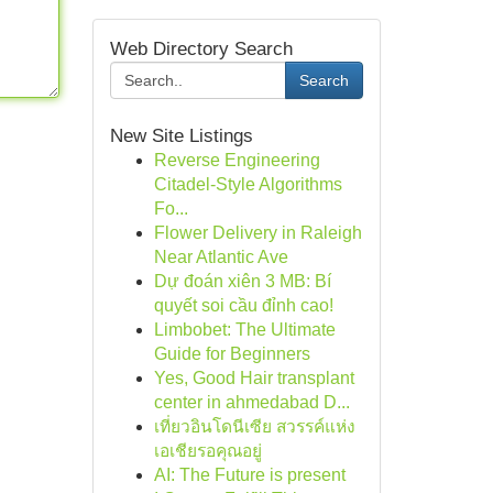
Web Directory Search
Search
New Site Listings
Reverse Engineering
Citadel-Style Algorithms
Fo...
Flower Delivery in Raleigh
Near Atlantic Ave
Dự đoán xiên 3 MB: Bí
quyết soi cầu đỉnh cao!
Limbobet: The Ultimate
Guide for Beginners
Yes, Good Hair transplant
center in ahmedabad D...
เที่ยวอินโดนีเซีย สวรรค์แห่ง
เอเชียรอคุณอยู่
AI: The Future is present