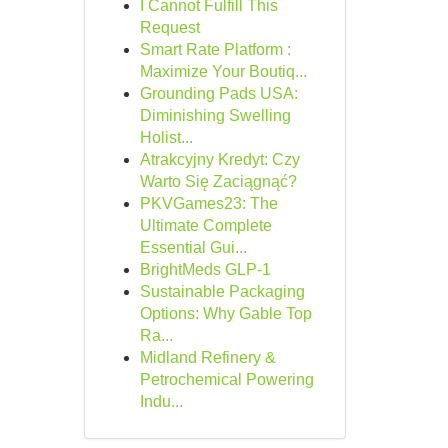
I Cannot Fulfill This
Request
Smart Rate Platform :
Maximize Your Boutiq...
Grounding Pads USA:
Diminishing Swelling
Holist...
Atrakcyjny Kredyt: Czy
Warto Się Zaciągnąć?
PKVGames23: The
Ultimate Complete
Essential Gui...
BrightMeds GLP-1
Sustainable Packaging
Options: Why Gable Top
Ra...
Midland Refinery &
Petrochemical Powering
Indu...