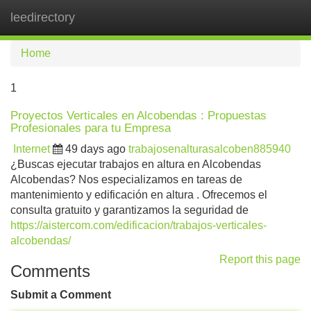
leedirectory
Tog
navi
Home
1
Proyectos Verticales en Alcobendas : Propuestas
Profesionales para tu Empresa
Internet
49 days ago
trabajosenalturasalcoben885940
¿Buscas ejecutar trabajos en altura en Alcobendas
Alcobendas? Nos especializamos en tareas de
mantenimiento y edificación en altura . Ofrecemos el
consulta gratuito y garantizamos la seguridad de
https://aistercom.com/edificacion/trabajos-verticales-
alcobendas/
Report this page
Comments
Submit a Comment