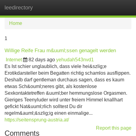
leedirectory
Tog
navi
Home
1
Willige Reife Frau m&uuml;ssen genagelt werden
Internet
82 days ago
yehudah543nvd1
Es Ist schier unglaublich, dass viele hei&szlig;e
Erotikdarsteller beim Begatten richtig schamlos ausflippen.
Deshalb darf gentleman durchaus sagen, dass es kaum
etwas Sch&ouml;neres gibt, als kostenlose
Sexkontaktetreffen &uuml;ber hemmungslose Orgasmen.
Gieriges Teenyluder wird unter freiem Himmel knallhart
gefickt Nat&uuml;rlich solltest Du dir
regelm&auml;&szlig;ig einen einmalige...
https://seitensprung-austria.at/
Report this page
Comments