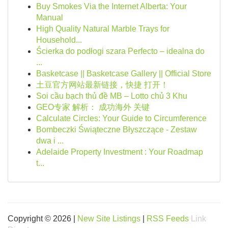
Buy Smokes Via the Internet Alberta: Your
Manual
High Quality Natural Marble Trays for
Household...
Ścierka do podłogi szara Perfecto – idealna do
...
Basketcase || Basketcase Gallery || Official Store
土豆官方网站最新链接，快捷 打开！
Soi cầu bạch thủ đề MB – Lotto chủ 3 Khu
GEO专家 解析： 成功海外 关键
Calculate Circles: Your Guide to Circumference
Bombeczki Świąteczne Błyszczące - Zestaw
dwa i ...
Adelaide Property Investment : Your Roadmap
t...
Copyright © 2026 |
New Site Listings
|
RSS Feeds
Link