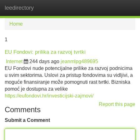
leedirectory
Tog
navi
Home
1
EU Fondovi: prilika za razvoj tvrtki
Internet
244 days ago
jeanmlpg489695
EU Fondovi nude potencijalne prilike za razvoj podnicima
u svim sektorima. Uslovi za pristup fondovima su vidljivi, a
moguće finansiranje može pomognuti rast tvrtki. Bizniska
pomoć je dostupna za velike
https://eufondovi.hr/investicijski-zajmovi/
Report this page
Comments
Submit a Comment