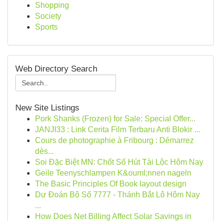
Shopping
Society
Sports
Web Directory Search
New Site Listings
Pork Shanks (Frozen) for Sale: Special Offer...
JANJI33 : Link Cerita Film Terbaru Anti Blokir ...
Cours de photographie à Fribourg : Démarrez
dès...
Soi Đặc Biệt MN: Chốt Số Hút Tài Lộc Hôm Nay
Geile Teenyschlampen K&ouml;nnen nageln
The Basic Principles Of Book layout design
Dự Đoán Bộ Số 7777 - Thánh Bắt Lô Hôm Nay
...
How Does Net Billing Affect Solar Savings in