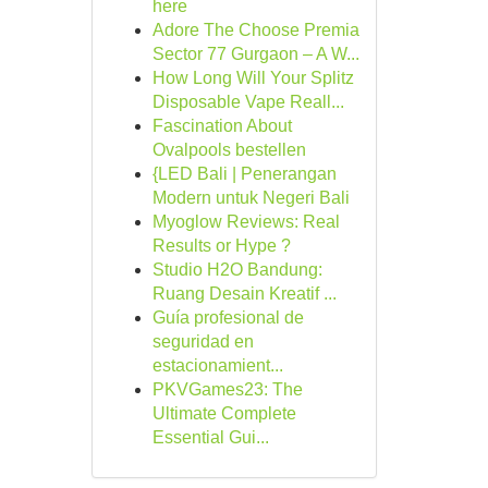
here
Adore The Choose Premia
Sector 77 Gurgaon – A W...
How Long Will Your Splitz
Disposable Vape Reall...
Fascination About
Ovalpools bestellen
{LED Bali | Penerangan
Modern untuk Negeri Bali
Myoglow Reviews: Real
Results or Hype ?
Studio H2O Bandung:
Ruang Desain Kreatif ...
Guía profesional de
seguridad en
estacionamient...
PKVGames23: The
Ultimate Complete
Essential Gui...