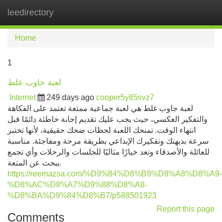
leedirectory
Tog
navi
Home
1
لعبة جاوب غلط
Internet
249 days ago
cooper5y85svz7
لعبة جاوب غلط هي لعبة جماعية ممتعة تعتمد على الفكاهة
والتفكير العكسي، حيث يجب عليك تقديم إجابة خاطئة دائمًا قبل
انتهاء الوقت. تمنحك اللعبة لحظات ضحك حقيقية، لأنها تختبر
سرعة بديهتك وتفكيرك الإبداعي بطريقة مرحة ومفاجئة. مناسبة
للعائلة والأصدقاء وتعد خيارًا مثاليًا للجلسات والرحلات وأي تجمع
يبحث عن المتعة.
https://reemazsa.com/%D9%84%D8%B9%D8%A8%D8%A9-
%D8%AC%D8%A7%D9%88%D8%A8-
%D8%BA%D9%84%D8%B7/p588501923
Report this page
Comments