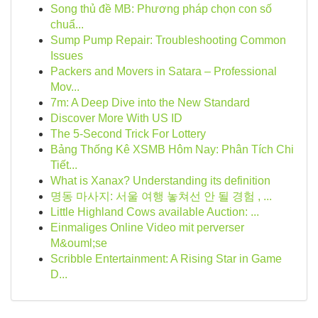
Song thủ đề MB: Phương pháp chọn con số
chuẩ...
Sump Pump Repair: Troubleshooting Common
Issues
Packers and Movers in Satara – Professional
Mov...
7m: A Deep Dive into the New Standard
Discover More With US ID
The 5-Second Trick For Lottery
Bảng Thống Kê XSMB Hôm Nay: Phân Tích Chi
Tiết...
What is Xanax? Understanding its definition
명동 마사지: 서울 여행 놓쳐선 안 될 경험 , ...
Little Highland Cows available Auction: ...
Einmaliges Online Video mit perverser
M&ouml;se
Scribble Entertainment: A Rising Star in Game
D...