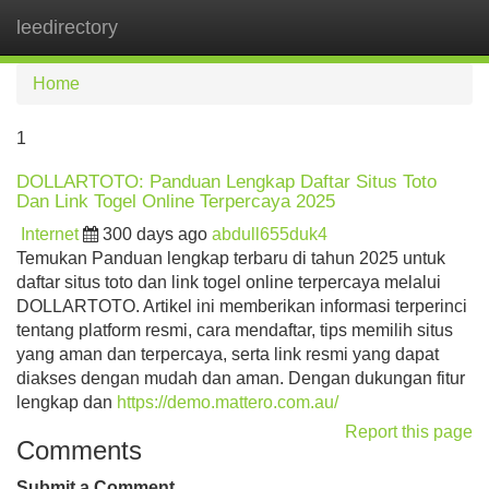
leedirectory
Tog
navi
Home
1
DOLLARTOTO: Panduan Lengkap Daftar Situs Toto
Dan Link Togel Online Terpercaya 2025
Internet
300 days ago
abdull655duk4
Temukan Panduan lengkap terbaru di tahun 2025 untuk
daftar situs toto dan link togel online terpercaya melalui
DOLLARTOTO. Artikel ini memberikan informasi terperinci
tentang platform resmi, cara mendaftar, tips memilih situs
yang aman dan terpercaya, serta link resmi yang dapat
diakses dengan mudah dan aman. Dengan dukungan fitur
lengkap dan
https://demo.mattero.com.au/
Report this page
Comments
Submit a Comment