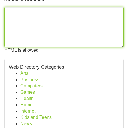
HTML is allowed
Web Directory Categories
Arts
Business
Computers
Games
Health
Home
Internet
Kids and Teens
News