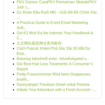
PKV Games: CaraPKV Permainan: MetodePKV
Judi: L...
Dự Đoán Đầu Đuôi MN – Giải Mã Đề Chính Xác
...
A Practical Guide to Event Email Marketing
Soft...
Get K2 Mist Via the Internet: Your Handbook &
C...
土豆网站最新网址查询教程
Cách Pascal: Khám Phá Sâu Sắc Bí Mật Dự
Đoá...
Batumiyi bérelhető evler : lehetőségeket v...
Our Best Hair Loss Treatments: A Consumer’s
Report
Pretty Frauenzimmer Wird beim Gruppensex
knallh...
Nyonyatogel: Panduan Detail untuk Peserta
Initiate Your Adventure with a Fresh Account – ...