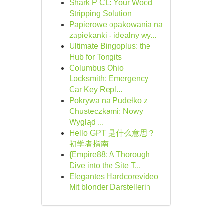
Shark P CL: Your Wood
Stripping Solution
Papierowe opakowania na
zapiekanki - idealny wy...
Ultimate Bingoplus: the
Hub for Tongits
Columbus Ohio
Locksmith: Emergency
Car Key Repl...
Pokrywa na Pudełko z
Chusteczkami: Nowy
Wygląd ...
Hello GPT 是什么意思？
初学者指南
{Empire88: A Thorough
Dive into the Site T...
Elegantes Hardcorevideo
Mit blonder Darstellerin