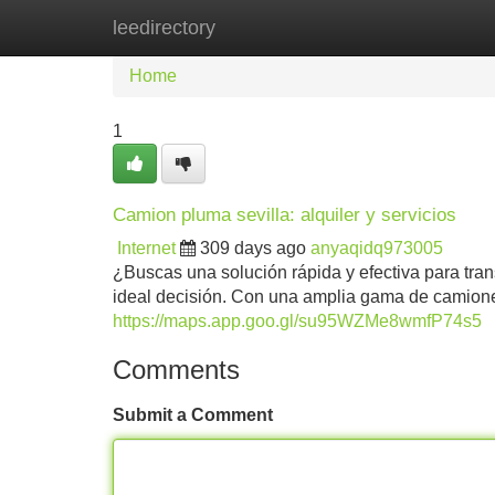
leedirectory
Home
New Site Listings
Add Site
Home
1
Camion pluma sevilla: alquiler y servicios
Internet
309 days ago
anyaqidq973005
¿Buscas una solución rápida y efectiva para tran
ideal decisión. Con una amplia gama de camione
https://maps.app.goo.gl/su95WZMe8wmfP74s5
Comments
Submit a Comment