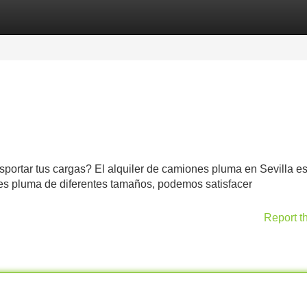
Categories
Register
Login
sportar tus cargas? El alquiler de camiones pluma en Sevilla es
s pluma de diferentes tamaños, podemos satisfacer
Report t