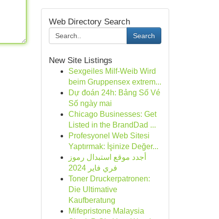
Web Directory Search
Search
New Site Listings
Sexgeiles Milf-Weib Wird
beim Gruppensex extrem...
Dự đoán 24h: Bảng Số Vé
Số ngày mai
Chicago Businesses: Get
Listed in the BrandDad ...
Profesyonel Web Sitesi
Yaptırmak: İşinize Değer...
أجدد موقع استبدال رموز
فري فاير 2024
Toner Druckerpatronen:
Die Ultimative
Kaufberatung
Mifepristone Malaysia