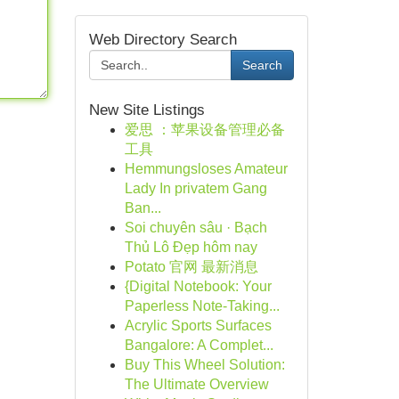
Web Directory Search
Search
New Site Listings
爱思 ：苹果设备管理必备
工具
Hemmungsloses Amateur
Lady In privatem Gang
Ban...
Soi chuyên sâu · Bạch
Thủ Lô Đẹp hôm nay
Potato 官网 最新消息
{Digital Notebook: Your
Paperless Note-Taking...
Acrylic Sports Surfaces
Bangalore: A Complet...
Buy This Wheel Solution:
The Ultimate Overview