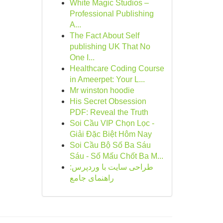
White Magic Studios –
Professional Publishing
A...
The Fact About Self
publishing UK That No
One I...
Healthcare Coding Course
in Ameerpet: Your L...
Mr winston hoodie
His Secret Obsession
PDF: Reveal the Truth
Soi Cầu VIP Chọn Lọc -
Giải Đặc Biệt Hôm Nay
Soi Cầu Bộ Số Ba Sáu
Sáu - Số Mấu Chốt Ba M...
طراحی سایت با وردپرس:
راهنمای جامع