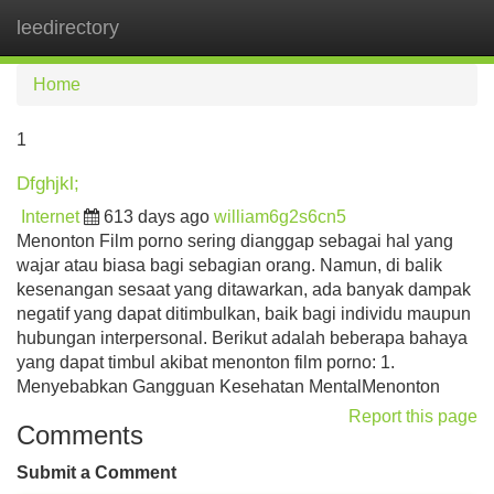
leedirectory
Tog
navi
Home
1
Dfghjkl;
Internet
613 days ago
william6g2s6cn5
Menonton Film porno sering dianggap sebagai hal yang
wajar atau biasa bagi sebagian orang. Namun, di balik
kesenangan sesaat yang ditawarkan, ada banyak dampak
negatif yang dapat ditimbulkan, baik bagi individu maupun
hubungan interpersonal. Berikut adalah beberapa bahaya
yang dapat timbul akibat menonton film porno: 1.
Menyebabkan Gangguan Kesehatan MentalMenonton
Report this page
Comments
Submit a Comment