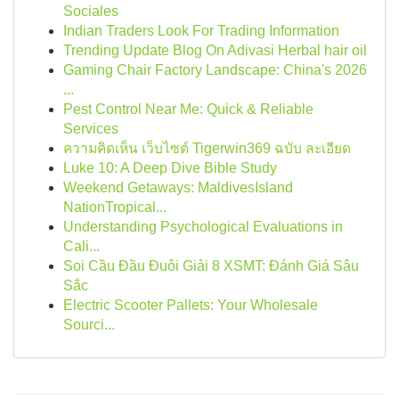
Sociales
Indian Traders Look For Trading Information
Trending Update Blog On Adivasi Herbal hair oil
Gaming Chair Factory Landscape: China's 2026
...
Pest Control Near Me: Quick & Reliable
Services
ความคิดเห็น เว็บไซต์ Tigerwin369 ฉบับ ละเอียด
Luke 10: A Deep Dive Bible Study
Weekend Getaways: MaldivesIsland
NationTropical...
Understanding Psychological Evaluations in
Cali...
Soi Cầu Đầu Đuôi Giải 8 XSMT: Đánh Giá Sâu
Sắc
Electric Scooter Pallets: Your Wholesale
Sourci...