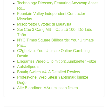
Technology Directory Featuring Anyswap Asset
Ro...
Fountain Valley Independent Contractor
Missclas...
Misoprostol Cytotec di Malaysia
Soi Cầu 3 Càng MB – Cầu Lô 100 : Dữ Liệu
Thốn...
NYC Times Square Billboards: Your Ultimate
Pro...
G2gbetvip: Your Ultimate Online Gambling
Destin...
Elegantes Video Clip mit br&uuml;netter Fotze
Aufstellpools
Boutiq Switch V4: A Detailed Review
Profesyonel Web Sitesi Yaptırmak: İşinize
Değer...
Alle Blondinen M&uuml;ssen ficken